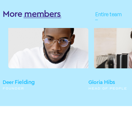
More
members
Entire team
Deer
Fielding
Gloria
Hibs
FOUNDER
HEAD OF PEOPLE